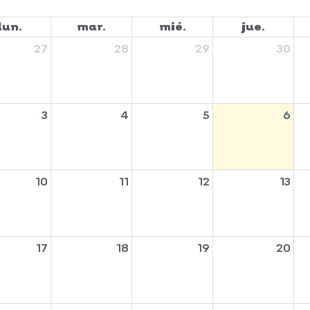
lun.
mar.
mié.
jue.
27
28
29
30
3
4
5
6
10
11
12
13
17
18
19
20