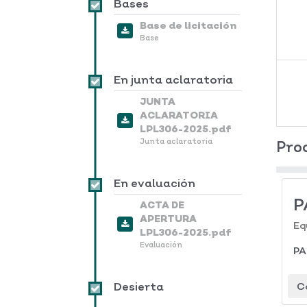
Bases
Base de licitación
Base
En junta aclaratoria
JUNTA
ACLARATORIA
LPL306-2025.pdf
Junta aclaratoria
Pro
En evaluación
P
ACTA DE
APERTURA
Eq
LPL306-2025.pdf
Evaluación
PA
Desierta
C