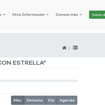
s
Otra Información
Conoce más
Inicio 
CON ESTRELLA"
Mes
Semana
Día
Agenda