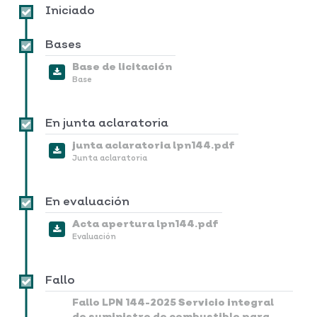
Iniciado
Bases
Base de licitación
Base
En junta aclaratoria
junta aclaratoria lpn144.pdf
Junta aclaratoria
En evaluación
Acta apertura lpn144.pdf
Evaluación
Fallo
Fallo LPN 144-2025 Servicio integral
de suministro de combustible para