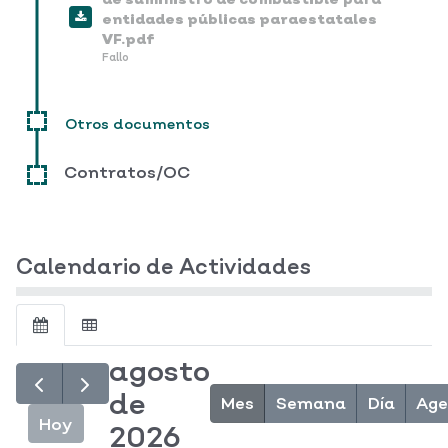
entidades públicas paraestatales
VF.pdf
Fallo
Otros documentos
Contratos/OC
Calendario de Actividades
agosto
de
Mes
Semana
Día
Ag
Hoy
2026