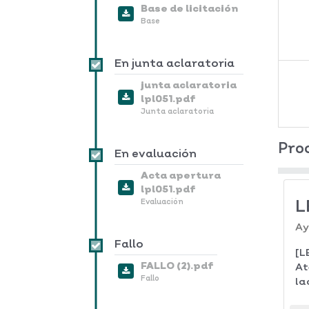
Base de licitación
Base
En junta aclaratoria
junta aclaratoria
lpl051.pdf
Junta aclaratoria
Pro
En evaluación
Acta apertura
lpl051.pdf
L
Evaluación
Ay
Fallo
[L
FALLO (2).pdf
At
Fallo
la