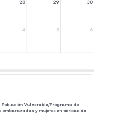
28
29
30
4
5
6
 Población Vulnerable/Programa de
es embarazadas y mujeres en periodo de