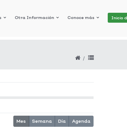
s
Otra Información
Conoce más
Inicio 
Mes
Semana
Día
Agenda