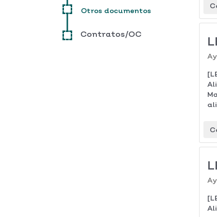
C
Otros documentos
Contratos/OC
L
Ay
[L
Al
Ma
al
C
L
Ay
[L
Al