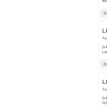
es
C
L
Ay
[L
Le
C
L
Ay
[L
12