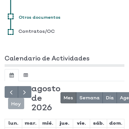
Otros documentos
Contratos/OC
Calendario de Actividades
agosto
de
Mes
Semana
Día
Ag
Hoy
2026
lun.
mar.
mié.
jue.
vie.
sáb.
dom.