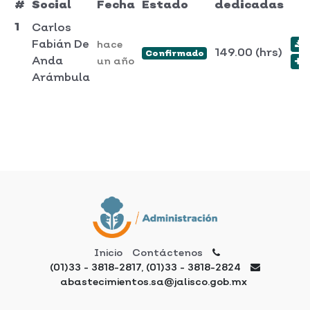
#
Social
Fecha
Estado
dedicadas
1
Carlos
Fabián De
hace
149.00
(hrs)
Confirmado
Anda
un año
Arámbula
Inicio
Contáctenos
(01)33 - 3818-2817, (01)33 - 3818-2824
abastecimientos.sa@jalisco.gob.mx