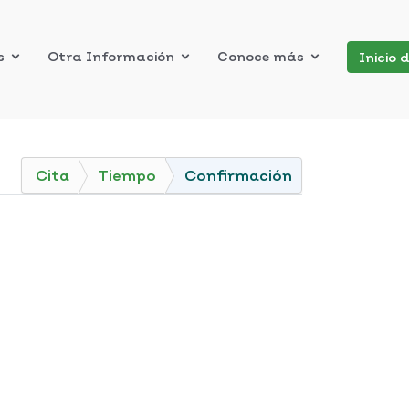
s
Otra Información
Conoce más
Inicio 
Cita
Tiempo
Confirmación