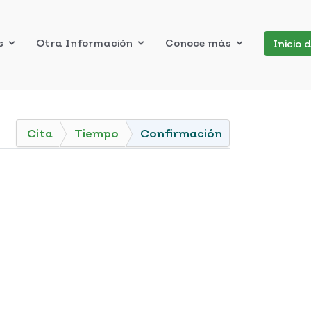
s
Otra Información
Conoce más
Inicio 
Cita
Tiempo
Confirmación