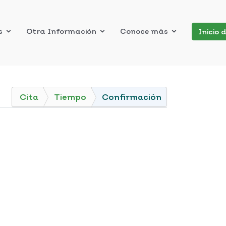
s
Otra Información
Conoce más
Inicio 
Cita
Tiempo
Confirmación