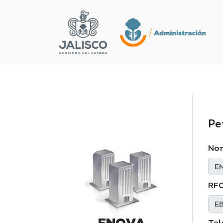
Pe
No
RF
Tel