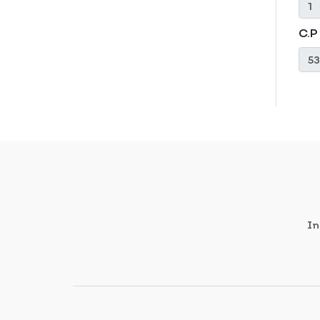
C.P
In