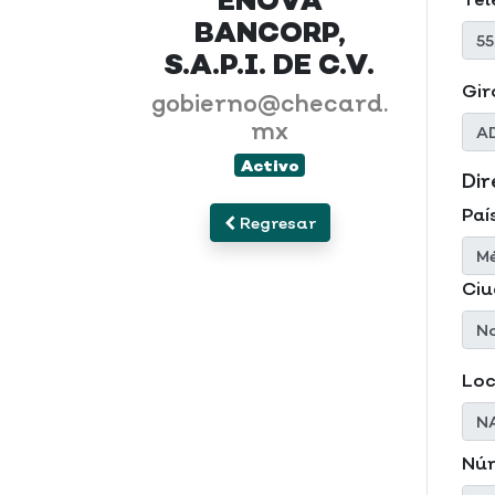
ENOVA
BANCORP,
S.A.P.I. DE C.V.
Gir
gobierno@checard.
mx
Activo
Dir
Paí
Regresar
Ci
Loc
Núm