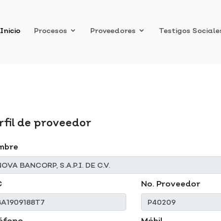
Inicio
Procesos
Proveedores
Testigos Sociale
rfil de proveedor
mbre
C
No. Proveedor
éfono
Móbil