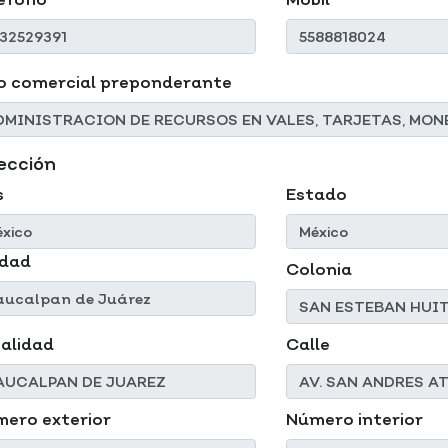
o comercial preponderante
ección
s
Estado
udad
Colonia
alidad
Calle
ero exterior
Número interior